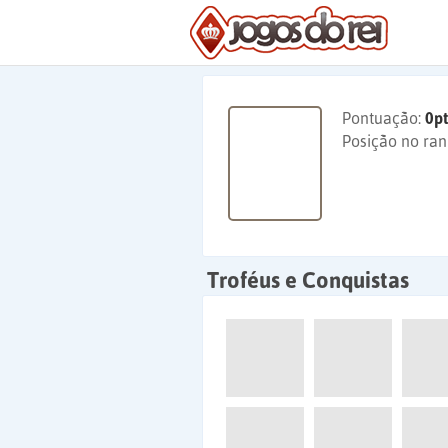
Pontuação:
0pt
Posição no ran
Troféus e Conquistas