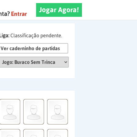
Jogar Agora!
nta?
Entrar
Liga:
Classificação pendente.
Ver caderninho de partidas