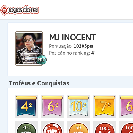
MJ INOCENT
Pontuação:
10205pts
Posição no ranking:
4º
Troféus e Conquistas