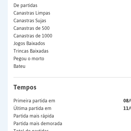
De partidas
Canastras Limpas
Canastras Sujas
Canastras de 500
Canastras de 1000
Jogos Baixados
Trincas Baixadas
Pegou o morto
Bateu
Tempos
Primeira partida em
08/
Última partida em
11/
Partida mais rápida
Partida mais demorada