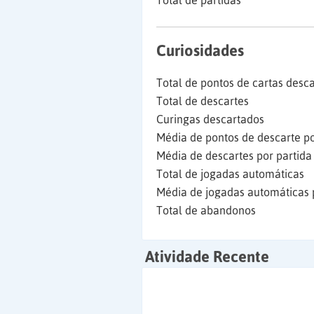
Total de partidas
Curiosidades
Total de pontos de cartas desc
Total de descartes
Curingas descartados
Média de pontos de descarte po
Média de descartes por partida
Total de jogadas automáticas
Média de jogadas automáticas 
Total de abandonos
Atividade Recente