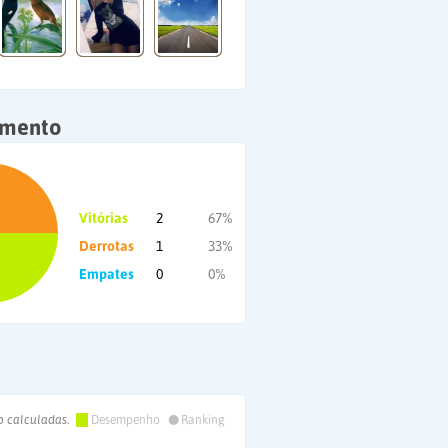
amento
Vitórias
2
67%
Derrotas
1
33%
Empates
0
0%
•
o calculadas.
Desempenho
Ranking