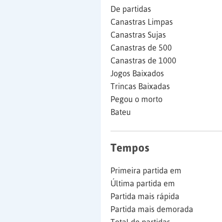
De partidas
Canastras Limpas
Canastras Sujas
Canastras de 500
Canastras de 1000
Jogos Baixados
Trincas Baixadas
Pegou o morto
Bateu
Tempos
Primeira partida em
Última partida em
Partida mais rápida
Partida mais demorada