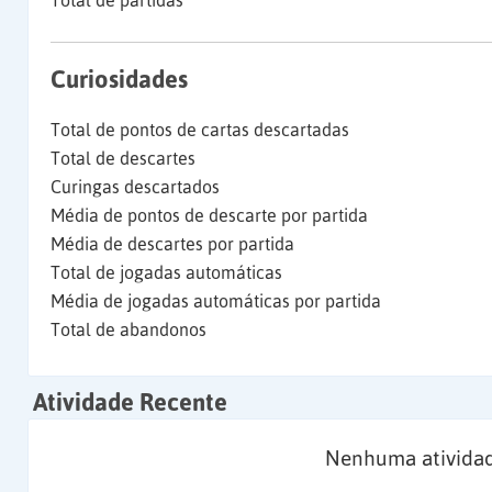
Total de partidas
Curiosidades
Total de pontos de cartas descartadas
Total de descartes
Curingas descartados
Média de pontos de descarte por partida
Média de descartes por partida
Total de jogadas automáticas
Média de jogadas automáticas por partida
Total de abandonos
Atividade Recente
Nenhuma atividad