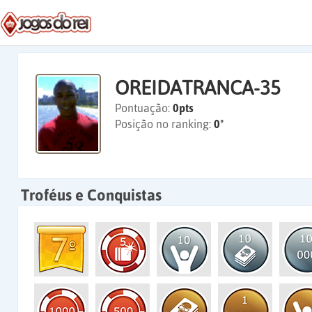
OREIDATRANCA-35
Pontuação:
0pts
Posição no ranking:
0º
Troféus e Conquistas