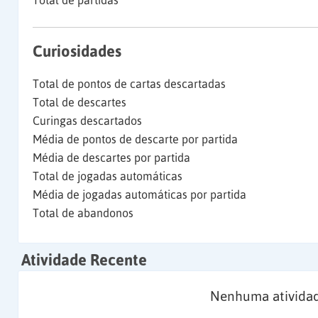
Total de partidas
Curiosidades
Total de pontos de cartas descartadas
Total de descartes
Curingas descartados
Média de pontos de descarte por partida
Média de descartes por partida
Total de jogadas automáticas
Média de jogadas automáticas por partida
Total de abandonos
Atividade Recente
Nenhuma atividad