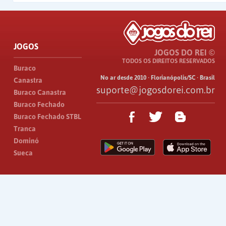
JOGOS
JOGOS DO REI ©
TODOS OS DIREITOS RESERVADOS
Buraco
No ar desde 2010 · Florianópolis/SC · Brasil
Canastra
suporte@jogosdorei.com.br
Buraco Canastra
Buraco Fechado
Buraco Fechado STBL
Tranca
Dominó
Sueca