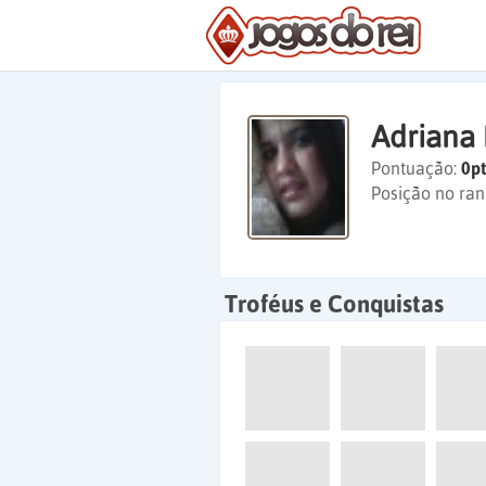
Adriana 
Pontuação:
0pt
Posição no ran
Troféus e Conquistas