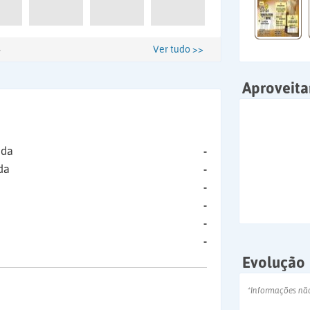
Ver tudo >>
Aproveit
ida
-
da
-
-
-
-
-
Evolução
*Informações nã