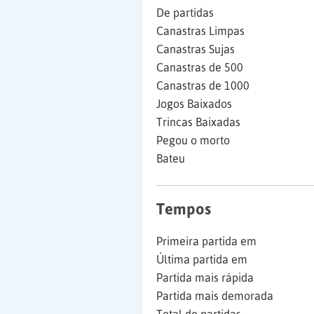
De partidas
Canastras Limpas
Canastras Sujas
Canastras de 500
Canastras de 1000
Jogos Baixados
Trincas Baixadas
Pegou o morto
Bateu
Tempos
Primeira partida em
Última partida em
Partida mais rápida
Partida mais demorada