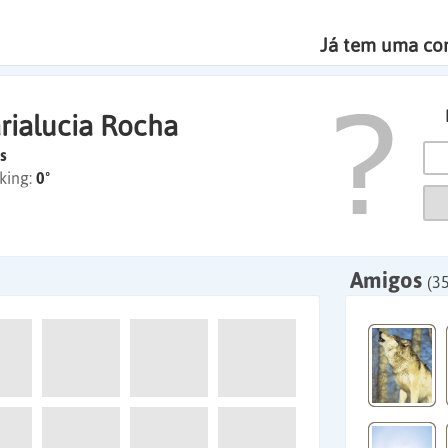
Já tem uma co
ialucia Rocha
s
king:
0º
Amigos
(3