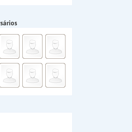
sários