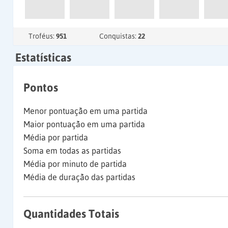
Troféus:
951
Conquistas:
22
Estatísticas
Pontos
Menor pontuação em uma partida
Maior pontuação em uma partida
Média por partida
Soma em todas as partidas
Média por minuto de partida
Média de duração das partidas
Quantidades Totais