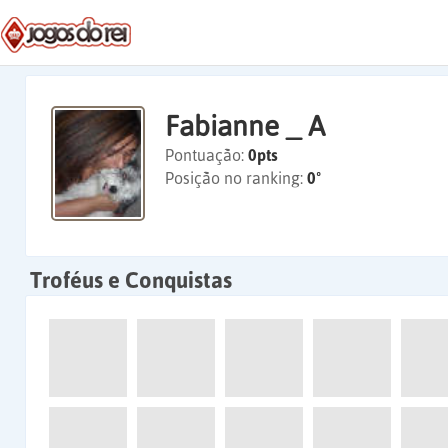
Fabianne _ A
Pontuação:
0pts
Posição no ranking:
0º
Troféus e Conquistas