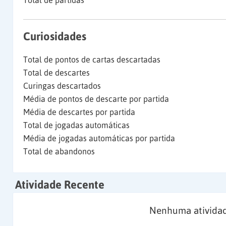
Total de partidas
Curiosidades
Total de pontos de cartas descartadas
Total de descartes
Curingas descartados
Média de pontos de descarte por partida
Média de descartes por partida
Total de jogadas automáticas
Média de jogadas automáticas por partida
Total de abandonos
Atividade Recente
Nenhuma atividad