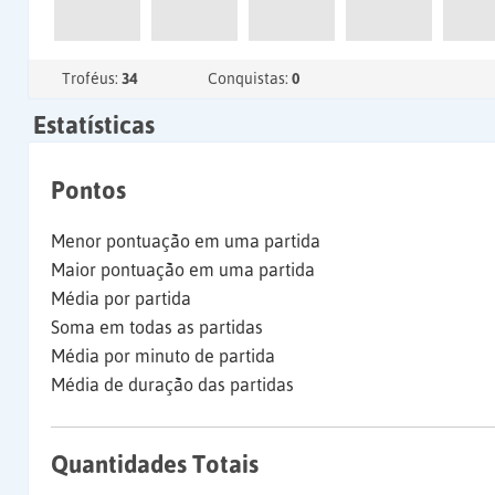
Troféus:
34
Conquistas:
0
Estatísticas
Pontos
Menor pontuação em uma partida
Maior pontuação em uma partida
Média por partida
Soma em todas as partidas
Média por minuto de partida
Média de duração das partidas
Quantidades Totais