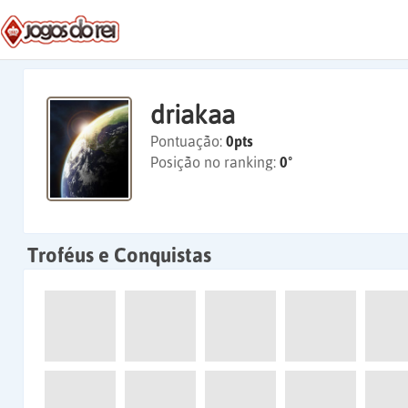
driakaa
Pontuação:
0pts
Posição no ranking:
0º
Troféus e Conquistas