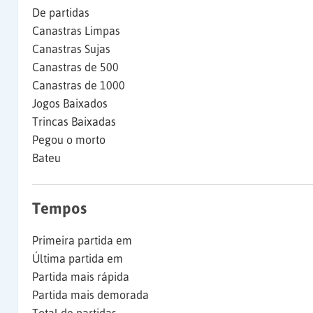
De partidas
Canastras Limpas
Canastras Sujas
Canastras de 500
Canastras de 1000
Jogos Baixados
Trincas Baixadas
Pegou o morto
Bateu
Tempos
Primeira partida em
Última partida em
Partida mais rápida
Partida mais demorada