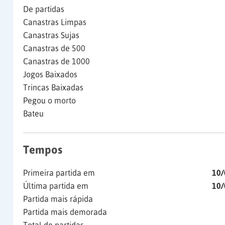
De partidas
Canastras Limpas
Canastras Sujas
Canastras de 500
Canastras de 1000
Jogos Baixados
Trincas Baixadas
Pegou o morto
Bateu
Tempos
Primeira partida em
10/
Última partida em
10/
Partida mais rápida
Partida mais demorada