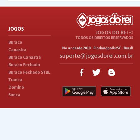
JOGOS
JOGOS DO REI ©
TODOS OS DIREITOS RESERVADOS
Buraco
No ar desde 2010 · Florianópolis/SC · Brasil
Canastra
suporte@jogosdorei.com.br
Buraco Canastra
Buraco Fechado
Buraco Fechado STBL
Tranca
Dominó
Sueca