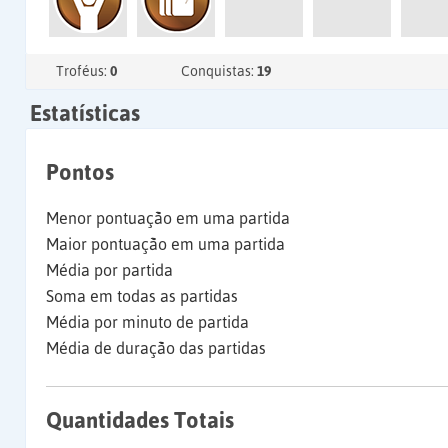
Troféus:
0
Conquistas:
19
Estatísticas
Pontos
Menor pontuação em uma partida
Maior pontuação em uma partida
Média por partida
Soma em todas as partidas
Média por minuto de partida
Média de duração das partidas
Quantidades Totais