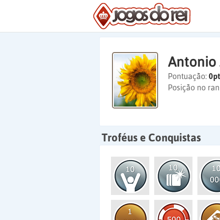
Antonio 
Pontuação:
0pt
Posição no ran
Troféus e Conquistas