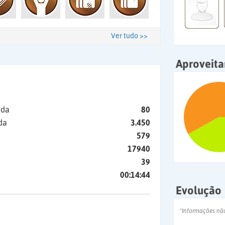
Ver tudo >>
Aproveit
ida
80
da
3.450
579
17940
39
00:14:44
Evolução
*Informações nã