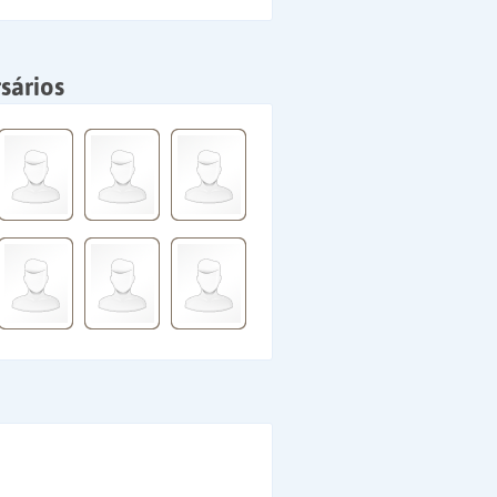
sários