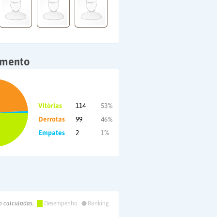
amento
Vitórias
114
53%
Derrotas
99
46%
Empates
2
1%
•
o calculadas.
Desempenho
Ranking