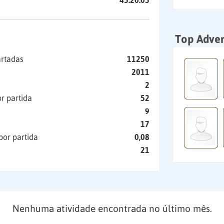
45:20:05
Top Adver
artadas
11250
2011
2
r partida
52
9
17
por partida
0,08
21
Nenhuma atividade encontrada no último mês.