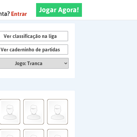
Jogar Agora!
nta?
Entrar
Ver classificação na liga
Ver caderninho de partidas