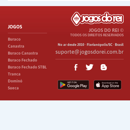
JOGOS
JOGOS DO REI ©
TODOS OS DIREITOS RESERVADOS
Buraco
No ar desde 2010 · Florianópolis/SC · Brasil
Canastra
suporte@jogosdorei.com.br
Buraco Canastra
Buraco Fechado
Buraco Fechado STBL
Tranca
Dominó
Sueca