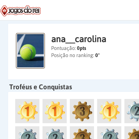
ana__carolina
Pontuação:
0pts
Posição no ranking:
0º
Troféus e Conquistas