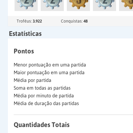
Troféus:
3.922
Conquistas:
48
Estatísticas
Pontos
Menor pontuação em uma partida
Maior pontuação em uma partida
Média por partida
Soma em todas as partidas
Média por minuto de partida
Média de duração das partidas
Quantidades Totais