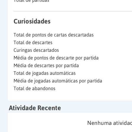
Total de partidas
Curiosidades
Total de pontos de cartas descartadas
Total de descartes
Curingas descartados
Média de pontos de descarte por partida
Média de descartes por partida
Total de jogadas automáticas
Média de jogadas automáticas por partida
Total de abandonos
Atividade Recente
Nenhuma atividad