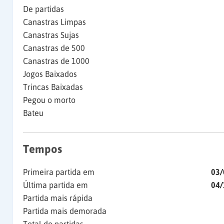
De partidas
Canastras Limpas
Canastras Sujas
Canastras de 500
Canastras de 1000
Jogos Baixados
Trincas Baixadas
Pegou o morto
Bateu
Tempos
Primeira partida em
03/
Última partida em
04/
Partida mais rápida
Partida mais demorada