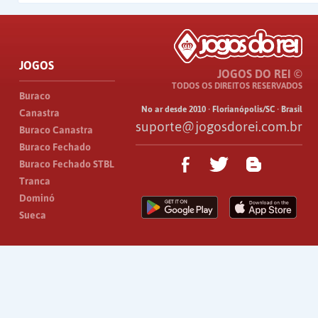
JOGOS
JOGOS DO REI ©
TODOS OS DIREITOS RESERVADOS
Buraco
No ar desde 2010 · Florianópolis/SC · Brasil
Canastra
suporte@jogosdorei.com.br
Buraco Canastra
Buraco Fechado
Buraco Fechado STBL
Tranca
Dominó
Sueca