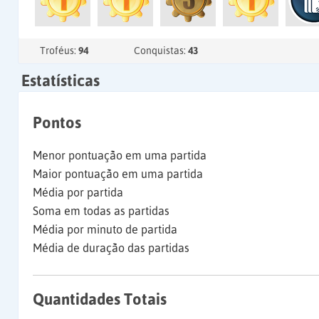
Troféus:
94
Conquistas:
43
Estatísticas
Pontos
Menor pontuação em uma partida
Maior pontuação em uma partida
Média por partida
Soma em todas as partidas
Média por minuto de partida
Média de duração das partidas
Quantidades Totais