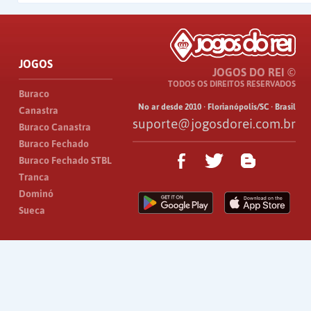
JOGOS
JOGOS DO REI ©
TODOS OS DIREITOS RESERVADOS
Buraco
No ar desde 2010 · Florianópolis/SC · Brasil
Canastra
suporte@jogosdorei.com.br
Buraco Canastra
Buraco Fechado
Buraco Fechado STBL
Tranca
Dominó
Sueca