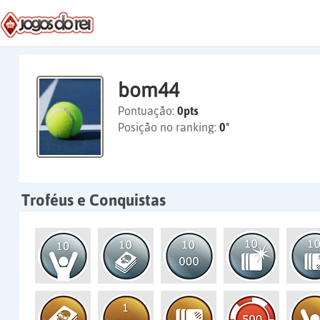
bom44
Pontuação:
0pts
Posição no ranking:
0º
Troféus e Conquistas