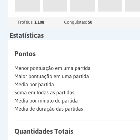
Troféus:
1.108
Conquistas:
50
Estatísticas
Pontos
Menor pontuação em uma partida
Maior pontuação em uma partida
Média por partida
Soma em todas as partidas
Média por minuto de partida
Média de duração das partidas
Quantidades Totais