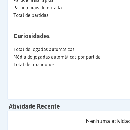
Partida mais rápida
Partida mais demorada
Total de partidas
Curiosidades
Total de jogadas automáticas
Média de jogadas automáticas por partida
Total de abandonos
Atividade Recente
Nenhuma atividad