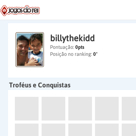
billythekidd
Pontuação:
0pts
Posição no ranking:
0º
Troféus e Conquistas