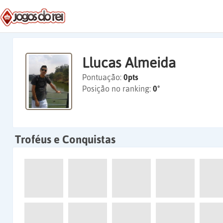
Llucas Almeida
Pontuação:
0pts
Posição no ranking:
0º
Troféus e Conquistas