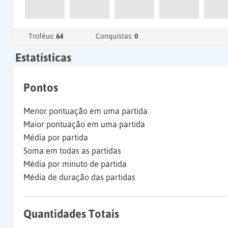
Troféus:
64
Conquistas:
0
Estatísticas
Pontos
Menor pontuação em uma partida
Maior pontuação em uma partida
Média por partida
Soma em todas as partidas
Média por minuto de partida
Média de duração das partidas
Quantidades Totais