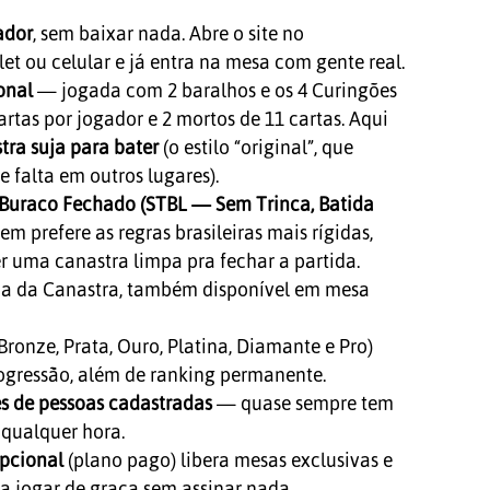
ador
, sem baixar nada. Abre o site no
et ou celular e já entra na mesa com gente real.
onal
— jogada com 2 baralhos e os 4 Curingões
cartas por jogador e 2 mortos de 11 cartas. Aqui
ra suja para bater
(o estilo “original”, que
e falta em outros lugares).
 Buraco Fechado (STBL — Sem Trinca, Batida
m prefere as regras brasileiras mais rígidas,
er uma canastra limpa pra fechar a partida.
a da Canastra, também disponível em mesa
Bronze, Prata, Ouro, Platina, Diamante e Pro)
ogressão, além de ranking permanente.
s de pessoas cadastradas
— quase sempre tem
 qualquer hora.
opcional
(plano pago) libera mesas exclusivas e
a jogar de graça sem assinar nada.