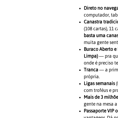
Direto no naveg
computador, tabl
Canastra tradici
(108 cartas), 11 
basta uma canast
muita gente sent
Buraco Aberto e
Limpa)
— pra que
onde é preciso t
Tranca
— a prim
própria.
Ligas semanais
(
com troféus e pr
Mais de 3 milhõe
gente na mesa a
Passaporte VIP 
vantagens. Dá pr