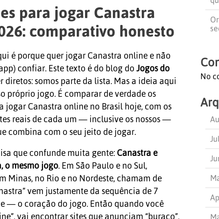
tes para jogar Canastra
Or
026: comparativo honesto
se
ui é porque quer jogar Canastra online e não
Com
app) confiar. Este texto é do blog do
Jogos do
No c
diretos: somos parte da lista. Mas a ideia aqui
o próprio jogo. É comparar de verdade os
Arq
a jogar Canastra online no Brasil hoje, com os
mites reais de cada um — inclusive os nossos —
Au
ue combina com o seu jeito de jogar.
Ju
oisa que confunde muita gente:
Canastra e
Ju
a, o mesmo jogo
. Em São Paulo e no Sul,
Ma
 Minas, no Rio e no Nordeste, chamam de
nastra” vem justamente da sequência de 7
Ap
e — o coração do jogo. Então quando você
ine”, vai encontrar sites que anunciam “buraco”,
Ma