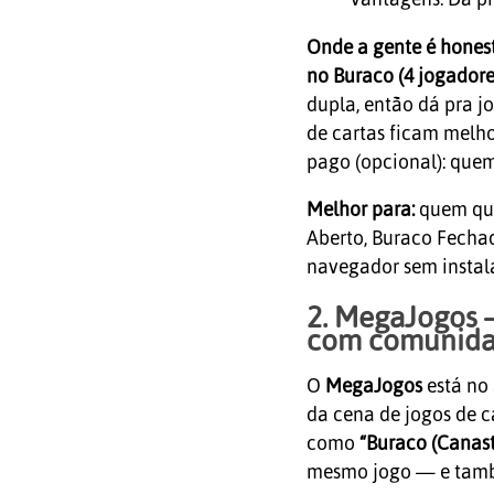
Onde a gente é honest
no Buraco (4 jogadore
dupla, então dá pra j
de cartas ficam melho
pago (opcional): quem 
Melhor para:
quem que
Aberto, Buraco Fecha
navegador sem instala
2. MegaJogos 
com comunida
O
MegaJogos
está no 
da cena de jogos de ca
como
“Buraco (Canast
mesmo jogo — e tam