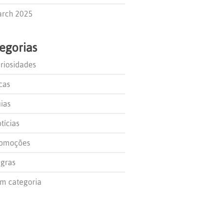
rch 2025
egorias
riosidades
cas
ias
tícias
omoções
gras
m categoria