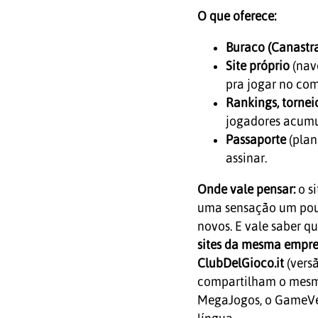
O que oferece:
Buraco (Canastr
Site próprio
(nav
pra jogar no com
Rankings, torne
jogadores acumu
Passaporte
(plan
assinar.
Onde vale pensar:
o si
uma sensação um pouc
novos. E vale saber 
sites da mesma empr
ClubDelGioco.it
(vers
compartilham o mesmo 
MegaJogos, o GameVe