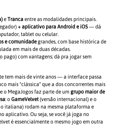
a)
e
Tranca
entre as modalidades principais.
egador)
+ aplicativo para Android e iOS
— dá
putador, tablet ou celular.
ios e comunidade
grandes, com base histórica de
lada em mais de duas décadas.
o pago) com vantagens; dá pra jogar sem
te tem mais de vinte anos — a interface passa
o mais “clássica” que a dos concorrentes mais
que o MegaJogos faz parte de um
grupo maior de
esa
: o
GameVelvet
(versão internacional) e o
ão italiana) rodam na mesma plataforma e
aplicativo. Ou seja, se você já joga no
lvet é essencialmente o mesmo jogo em outra