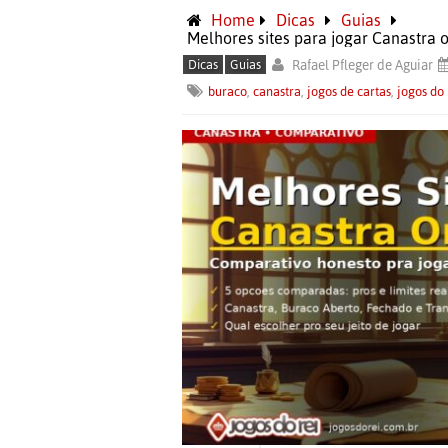
Home
Dicas
Guias
Melhores sites para jogar Canastra
Dicas
Guias
Rafael Pfleger de Aguiar
buraco
,
canastra
,
jogos de cartas
,
jogos do 