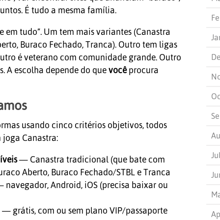
juntos. É tudo a mesma família.
Fe
te em tudo”. Um tem mais variantes (Canastra
Ja
berto, Buraco Fechado, Tranca). Outro tem ligas
De
Outro é veterano com comunidade grande. Outro
as. A escolha depende do que
você
procura
N
Oc
amos
Se
rmas usando cinco critérios objetivos, todos
Au
 joga Canastra:
Ju
íveis
— Canastra tradicional (que bate com
Buraco Aberto, Buraco Fechado/STBL e Tranca
Ju
 navegador, Android, iOS (precisa baixar ou
Ma
— grátis, com ou sem plano VIP/passaporte
Ap