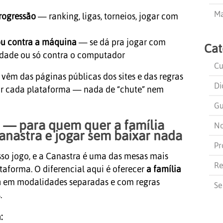
Ma
rogressão
— ranking, ligas, torneios, jogar com
ou contra a máquina
— se dá pra jogar com
Cat
rdade ou só contra o computador
Cu
vêm das páginas públicas dos sites e das regras
Di
por cada plataforma — nada de “chute” nem
Gu
i — para quem quer a família
No
anastra e jogar sem baixar nada
Pr
sso jogo, e a Canastra é uma das mesas mais
Re
aforma. O diferencial aqui é oferecer
a família
a
em modalidades separadas e com regras
Se
.
: