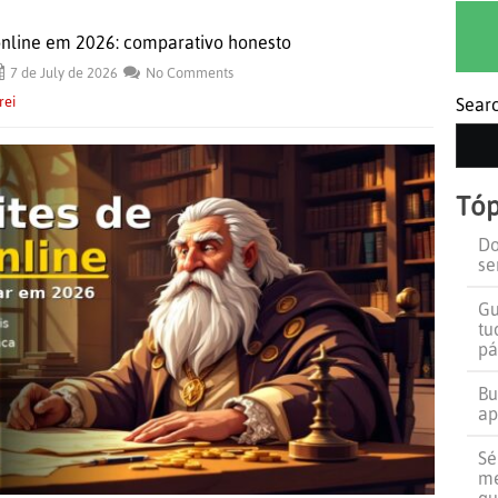
 online em 2026: comparativo honesto
7 de July de 2026
No Comments
rei
Sear
Tóp
Do
se
Gu
tu
pá
Bu
ap
Sé
me
qu