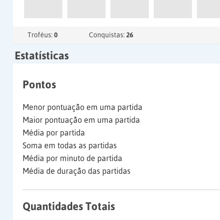
Troféus:
0
Conquistas:
26
Estatísticas
Pontos
Menor pontuação em uma partida
Maior pontuação em uma partida
Média por partida
Soma em todas as partidas
Média por minuto de partida
Média de duração das partidas
Quantidades Totais