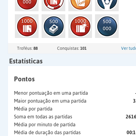
Troféus:
88
Conquistas:
101
Ver tud
Estatísticas
Pontos
Menor pontuação em uma partida
Maior pontuação em uma partida
3
Média por partida
Soma em todas as partidas
261
Média por minuto de partida
Média de duração das partidas
00:1