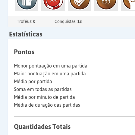
Troféus:
0
Conquistas:
13
Estatísticas
Pontos
Menor pontuação em uma partida
Maior pontuação em uma partida
Média por partida
Soma em todas as partidas
Média por minuto de partida
Média de duração das partidas
Quantidades Totais