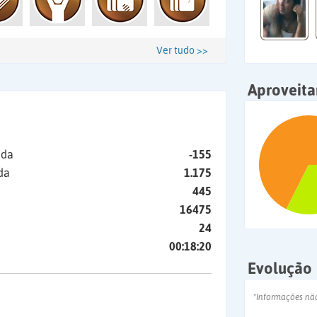
Ver tudo >>
Aproveit
ida
-155
da
1.175
445
16475
24
00:18:20
Evolução
*Informações nã