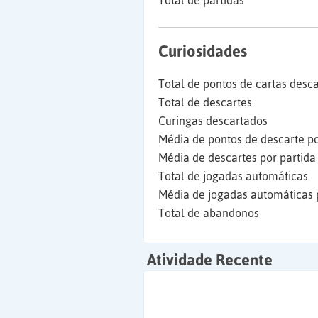
Total de partidas
Curiosidades
Total de pontos de cartas desc
Total de descartes
Curingas descartados
Média de pontos de descarte po
Média de descartes por partida
Total de jogadas automáticas
Média de jogadas automáticas 
Total de abandonos
Atividade Recente