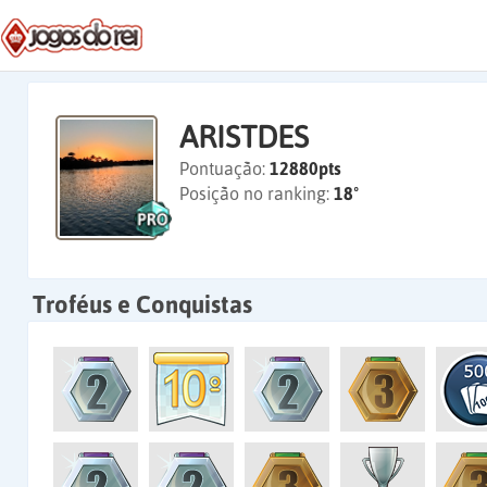
ARISTDES
Pontuação:
12880pts
Posição no ranking:
18º
Troféus e Conquistas