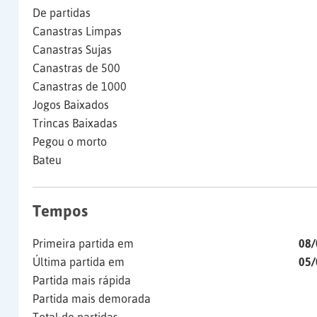
De partidas
Canastras Limpas
Canastras Sujas
Canastras de 500
Canastras de 1000
Jogos Baixados
Trincas Baixadas
Pegou o morto
Bateu
Tempos
Primeira partida em
08/
Última partida em
05/
Partida mais rápida
Partida mais demorada