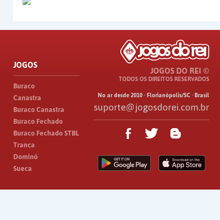
JOGOS
JOGOS DO REI ©
TODOS OS DIREITOS RESERVADOS
Buraco
No ar desde 2010 · Florianópolis/SC · Brasil
Canastra
suporte@jogosdorei.com.br
Buraco Canastra
Buraco Fechado
Buraco Fechado STBL
Tranca
Dominó
Sueca