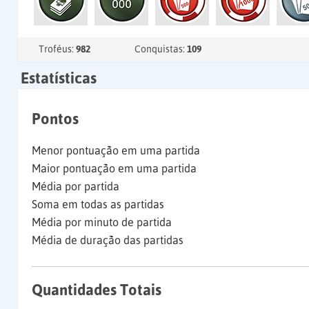
Troféus:
982
Conquistas:
109
Estatísticas
Pontos
Menor pontuação em uma partida
Maior pontuação em uma partida
Média por partida
Soma em todas as partidas
Média por minuto de partida
Média de duração das partidas
Quantidades Totais