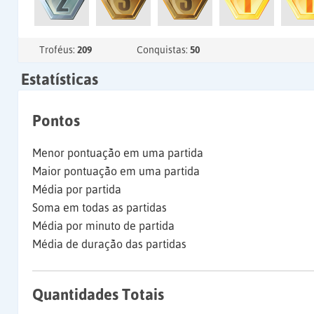
Troféus:
209
Conquistas:
50
Estatísticas
Pontos
Menor pontuação em uma partida
Maior pontuação em uma partida
Média por partida
Soma em todas as partidas
Média por minuto de partida
Média de duração das partidas
Quantidades Totais