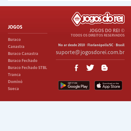
JOGOS
JOGOS DO REI ©
TODOS OS DIREITOS RESERVADOS
Buraco
No ar desde 2010 · Florianópolis/SC · Brasil
Canastra
suporte@jogosdorei.com.br
Buraco Canastra
Buraco Fechado
Buraco Fechado STBL
Tranca
Dominó
Sueca