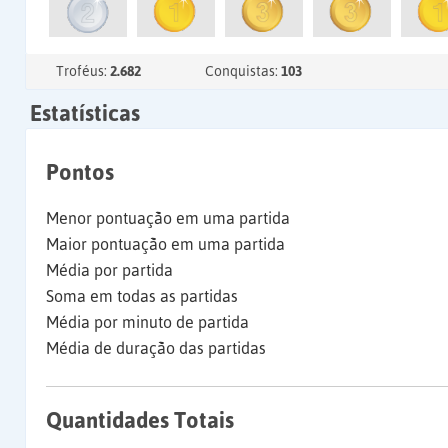
Troféus:
2.682
Conquistas:
103
Estatísticas
Pontos
Menor pontuação em uma partida
Maior pontuação em uma partida
Média por partida
Soma em todas as partidas
Média por minuto de partida
Média de duração das partidas
Quantidades Totais