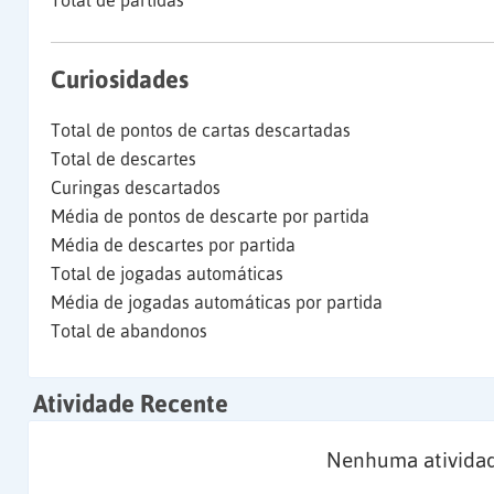
Total de partidas
Curiosidades
Total de pontos de cartas descartadas
Total de descartes
Curingas descartados
Média de pontos de descarte por partida
Média de descartes por partida
Total de jogadas automáticas
Média de jogadas automáticas por partida
Total de abandonos
Atividade Recente
Nenhuma atividad