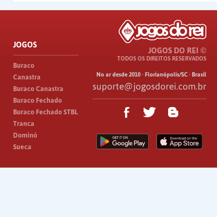
JOGOS
JOGOS DO REI ©
TODOS OS DIREITOS RESERVADOS
Buraco
No ar desde 2010 · Florianópolis/SC · Brasil
Canastra
suporte@jogosdorei.com.br
Buraco Canastra
Buraco Fechado
Buraco Fechado STBL
Tranca
Dominó
Sueca