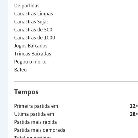
De partidas
Canastras Limpas
Canastras Sujas
Canastras de 500
Canastras de 1000
Jogos Baixados
Trincas Baixadas
Pegou o morto
Bateu
Tempos
Primeira partida em
12/
Última partida em
28/
Partida mais rápida
Partida mais demorada