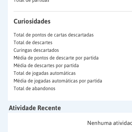
Total de partidas
Curiosidades
Total de pontos de cartas descartadas
Total de descartes
Curingas descartados
Média de pontos de descarte por partida
Média de descartes por partida
Total de jogadas automáticas
Média de jogadas automáticas por partida
Total de abandonos
Atividade Recente
Nenhuma atividad