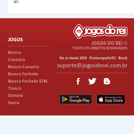
JOGOS
JOGOS DO REI ©
TODOS OS DIREITOS RESERVADOS
Buraco
No ar desde 2010 · Florianópolis/SC · Brasil
Canastra
suporte@jogosdorei.com.br
Buraco Canastra
Buraco Fechado
Buraco Fechado STBL
Tranca
Dominó
Sueca