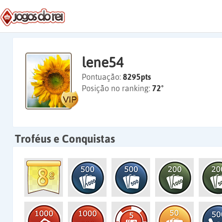
lene54
Pontuação:
8295pts
Posição no ranking:
72º
Troféus e Conquistas