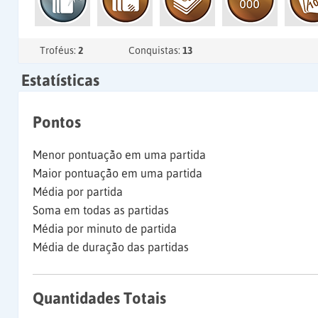
Troféus:
2
Conquistas:
13
Estatísticas
Pontos
Menor pontuação em uma partida
Maior pontuação em uma partida
Média por partida
Soma em todas as partidas
Média por minuto de partida
Média de duração das partidas
Quantidades Totais