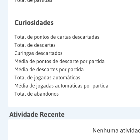
Total de partidas
Curiosidades
Total de pontos de cartas descartadas
Total de descartes
Curingas descartados
Média de pontos de descarte por partida
Média de descartes por partida
Total de jogadas automáticas
Média de jogadas automáticas por partida
Total de abandonos
Atividade Recente
Nenhuma atividad