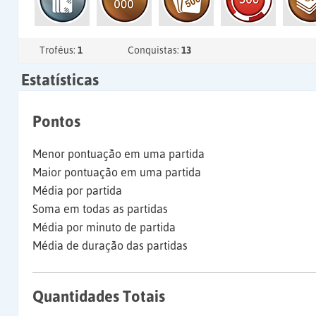
Troféus:
1
Conquistas:
13
Estatísticas
Pontos
Menor pontuação em uma partida
Maior pontuação em uma partida
Média por partida
Soma em todas as partidas
Média por minuto de partida
Média de duração das partidas
Quantidades Totais