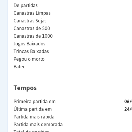
De partidas
Canastras Limpas
Canastras Sujas
Canastras de 500
Canastras de 1000
Jogos Baixados
Trincas Baixadas
Pegou o morto
Bateu
Tempos
Primeira partida em
06/
Última partida em
24/
Partida mais rápida
Partida mais demorada