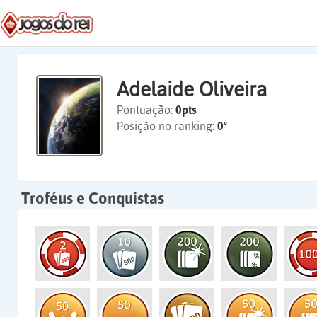
Adelaide Oliveira
Pontuação:
0pts
Posição no ranking:
0º
Troféus e Conquistas