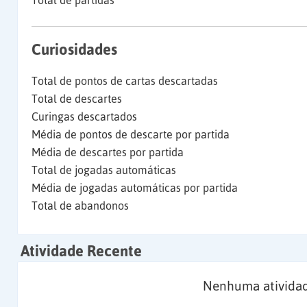
Total de partidas
Curiosidades
Total de pontos de cartas descartadas
Total de descartes
Curingas descartados
Média de pontos de descarte por partida
Média de descartes por partida
Total de jogadas automáticas
Média de jogadas automáticas por partida
Total de abandonos
Atividade Recente
Nenhuma atividad