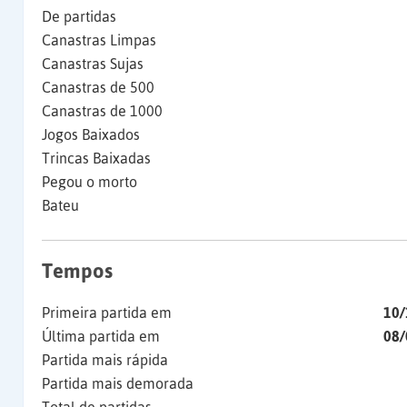
De partidas
Canastras Limpas
Canastras Sujas
Canastras de 500
Canastras de 1000
Jogos Baixados
Trincas Baixadas
Pegou o morto
Bateu
Tempos
Primeira partida em
10/
Última partida em
08/
Partida mais rápida
Partida mais demorada