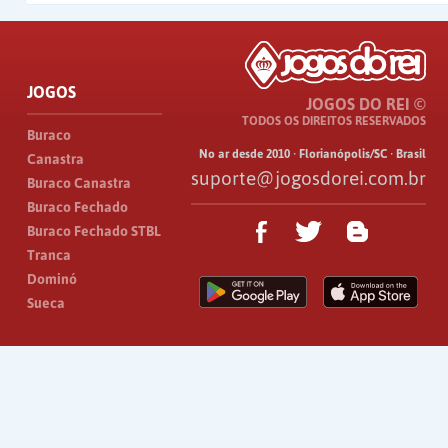
JOGOS
JOGOS DO REI ©
TODOS OS DIREITOS RESERVADOS
Buraco
No ar desde 2010 · Florianópolis/SC · Brasil
Canastra
suporte@jogosdorei.com.br
Buraco Canastra
Buraco Fechado
Buraco Fechado STBL
Tranca
Dominó
Sueca