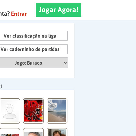
Jogar Agora!
nta?
Entrar
Ver classificação na liga
Ver caderninho de partidas
)