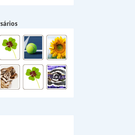
sários