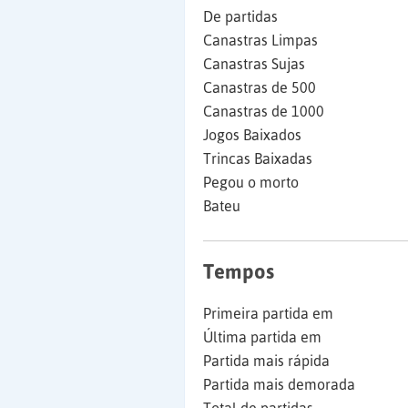
De partidas
Canastras Limpas
Canastras Sujas
Canastras de 500
Canastras de 1000
Jogos Baixados
Trincas Baixadas
Pegou o morto
Bateu
Tempos
Primeira partida em
Última partida em
Partida mais rápida
Partida mais demorada