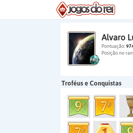
Alvaro L
Pontuação:
97
Posição no ran
Troféus e Conquistas