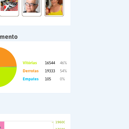
amento
Vitórias
16544
46%
Derrotas
19333
54%
Empates
105
0%