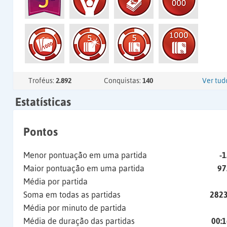
Troféus:
2.892
Conquistas:
140
Ver tud
Estatísticas
Pontos
Menor pontuação em uma partida
-1
Maior pontuação em uma partida
97
Média por partida
Soma em todas as partidas
282
Média por minuto de partida
Média de duração das partidas
00:1