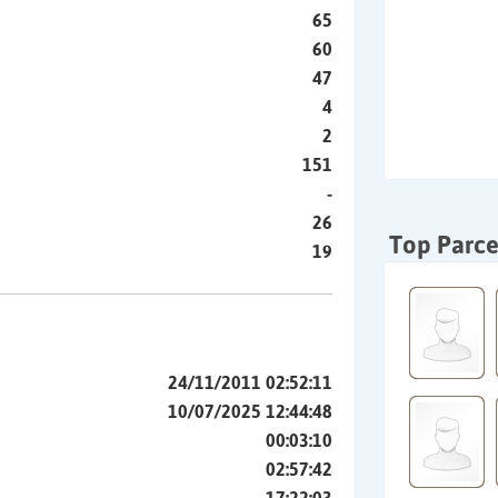
65
60
47
4
2
151
-
26
Top Parce
19
24/11/2011 02:52:11
10/07/2025 12:44:48
00:03:10
02:57:42