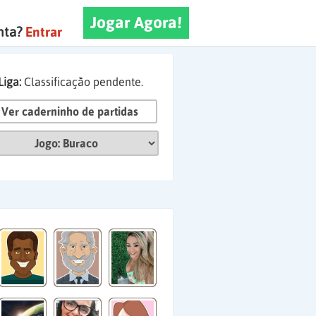
Jogar Agora!
nta?
Entrar
Liga:
Classificação pendente.
Ver caderninho de partidas