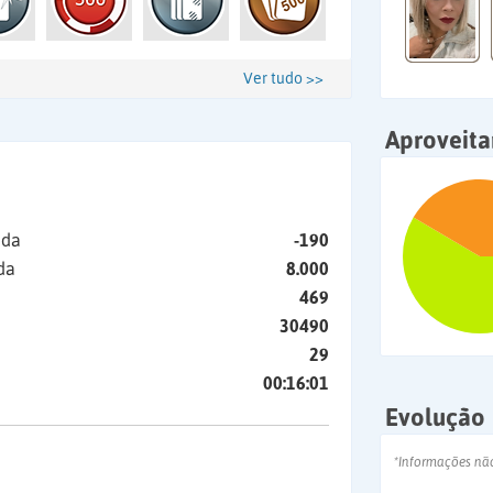
Ver tudo >>
Aproveit
ida
-190
da
8.000
469
30490
29
00:16:01
Evolução
*Informações nã