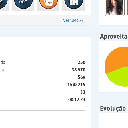
Ver tudo >>
Aproveit
ida
-250
da
38.970
569
1542215
33
00:17:23
Evolução