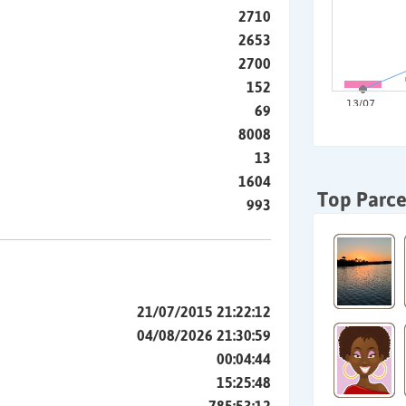
2710
2653
2700
152
69
8008
13
1604
Top Parce
993
21/07/2015 21:22:12
04/08/2026 21:30:59
00:04:44
15:25:48