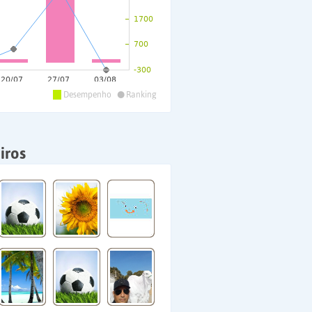
•
Desempenho
Ranking
iros