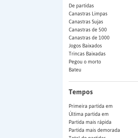
De partidas
Canastras Limpas
Canastras Sujas
Canastras de 500
Canastras de 1000
Jogos Baixados
Trincas Baixadas
Pegou o morto
Bateu
Tempos
Primeira partida em
Última partida em
Partida mais rápida
Partida mais demorada