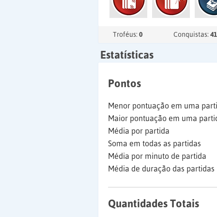
Troféus:
0
Conquistas:
41
Estatísticas
Pontos
Menor pontuação em uma part
Maior pontuação em uma parti
Média por partida
Soma em todas as partidas
Média por minuto de partida
Média de duração das partidas
Quantidades Totais