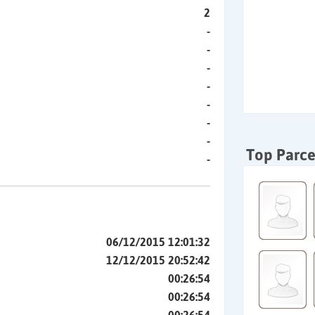
2
-
-
-
-
-
-
-
Top Parce
-
06/12/2015 12:01:32
12/12/2015 20:52:42
00:26:54
00:26:54