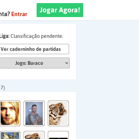
Jogar Agora!
nta?
Entrar
Liga:
Classificação pendente.
Ver caderninho de partidas
17)