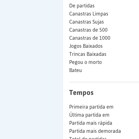
De partidas
Canastras Limpas
Canastras Sujas
Canastras de 500
Canastras de 1000
Jogos Baixados
Trincas Baixadas
Pegou o morto
Bateu
Tempos
Primeira partida em
Última partida em
Partida mais rápida
Partida mais demorada