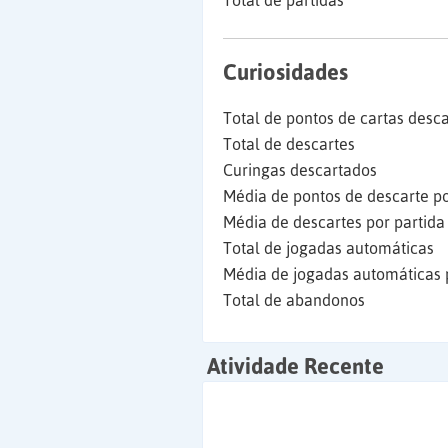
Total de partidas
Curiosidades
Total de pontos de cartas desc
Total de descartes
Curingas descartados
Média de pontos de descarte po
Média de descartes por partida
Total de jogadas automáticas
Média de jogadas automáticas 
Total de abandonos
Atividade Recente