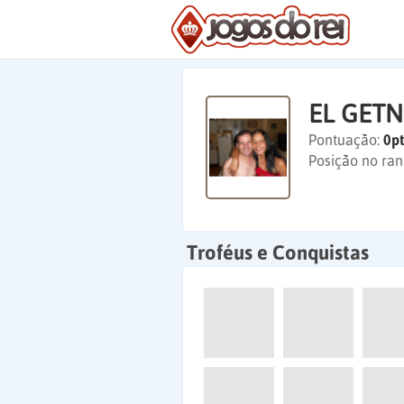
EL GET
Pontuação:
0pt
Posição no ran
Troféus e Conquistas