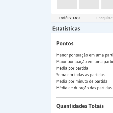
Troféus:
1.835
Conquista
Estatísticas
Pontos
Menor pontuação em uma part
Maior pontuação em uma parti
Média por partida
Soma em todas as partidas
Média por minuto de partida
Média de duração das partidas
Quantidades Totais