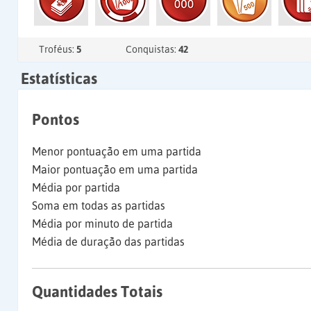
Troféus:
5
Conquistas:
42
Estatísticas
Pontos
Menor pontuação em uma partida
Maior pontuação em uma partida
Média por partida
Soma em todas as partidas
Média por minuto de partida
Média de duração das partidas
Quantidades Totais