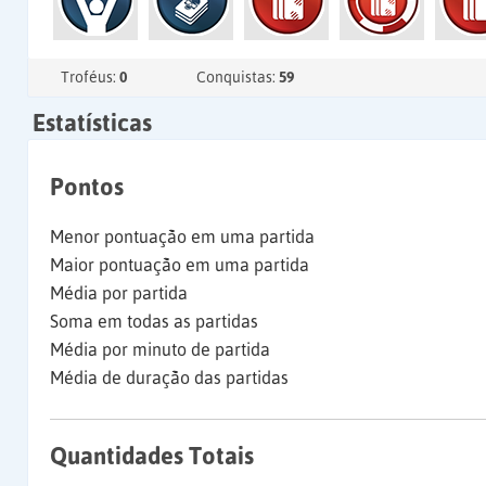
Troféus:
0
Conquistas:
59
Estatísticas
Pontos
Menor pontuação em uma partida
Maior pontuação em uma partida
Média por partida
Soma em todas as partidas
Média por minuto de partida
Média de duração das partidas
Quantidades Totais