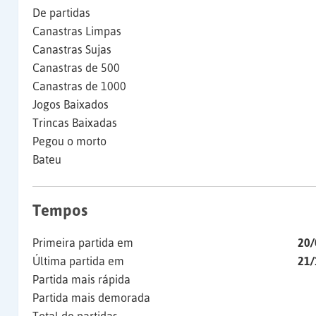
De partidas
Canastras Limpas
Canastras Sujas
Canastras de 500
Canastras de 1000
Jogos Baixados
Trincas Baixadas
Pegou o morto
Bateu
Tempos
Primeira partida em
20/
Última partida em
21/
Partida mais rápida
Partida mais demorada