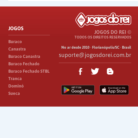
JOGOS
JOGOS DO REI ©
TODOS OS DIREITOS RESERVADOS
Buraco
No ar desde 2010 · Florianópolis/SC · Brasil
Canastra
suporte@jogosdorei.com.br
Buraco Canastra
Buraco Fechado
Buraco Fechado STBL
Tranca
Dominó
Sueca