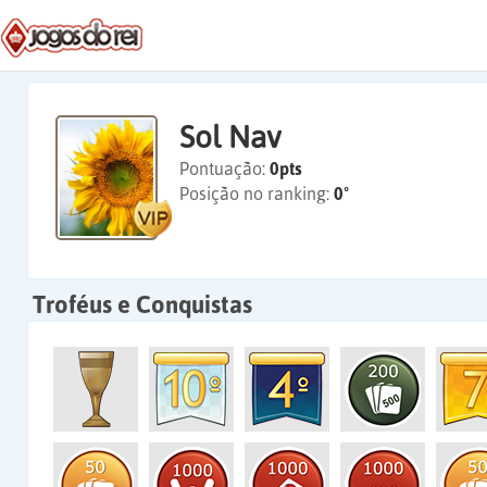
Sol Nav
Pontuação:
0pts
Posição no ranking:
0º
Troféus e Conquistas