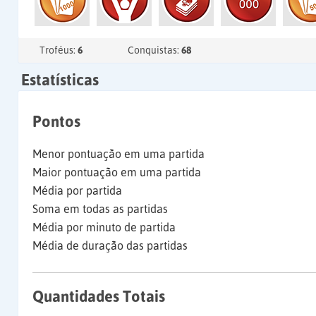
Troféus:
6
Conquistas:
68
Estatísticas
Pontos
Menor pontuação em uma partida
Maior pontuação em uma partida
Média por partida
Soma em todas as partidas
Média por minuto de partida
Média de duração das partidas
Quantidades Totais