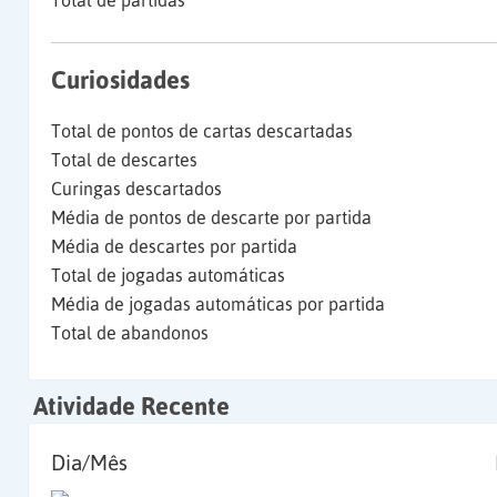
Total de partidas
Curiosidades
Total de pontos de cartas descartadas
Total de descartes
Curingas descartados
Média de pontos de descarte por partida
Média de descartes por partida
Total de jogadas automáticas
Média de jogadas automáticas por partida
Total de abandonos
Atividade Recente
Dia/Mês