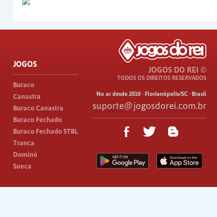
JOGOS
JOGOS DO REI ©
TODOS OS DIREITOS RESERVADOS
Buraco
No ar desde 2010 · Florianópolis/SC · Brasil
Canastra
suporte@jogosdorei.com.br
Buraco Canastra
Buraco Fechado
Buraco Fechado STBL
Tranca
Dominó
Sueca