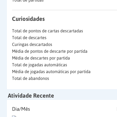
Total de partidas
Curiosidades
Total de pontos de cartas descartadas
Total de descartes
Curingas descartados
Média de pontos de descarte por partida
Média de descartes por partida
Total de jogadas automáticas
Média de jogadas automáticas por partida
Total de abandonos
Atividade Recente
Dia/Mês