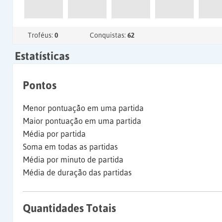
Troféus:
0
Conquistas:
62
Estatísticas
Pontos
Menor pontuação em uma partida
Maior pontuação em uma partida
Média por partida
Soma em todas as partidas
Média por minuto de partida
Média de duração das partidas
Quantidades Totais