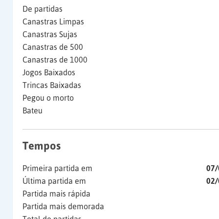
De partidas
Canastras Limpas
Canastras Sujas
Canastras de 500
Canastras de 1000
Jogos Baixados
Trincas Baixadas
Pegou o morto
Bateu
Tempos
Primeira partida em
07/
Última partida em
02/
Partida mais rápida
Partida mais demorada