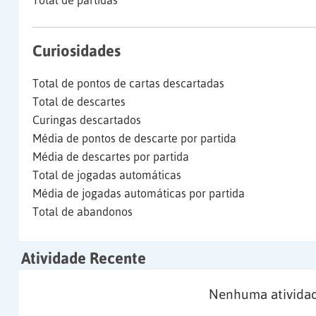
Total de partidas
Curiosidades
Total de pontos de cartas descartadas
Total de descartes
Curingas descartados
Média de pontos de descarte por partida
Média de descartes por partida
Total de jogadas automáticas
Média de jogadas automáticas por partida
Total de abandonos
Atividade Recente
Nenhuma atividad