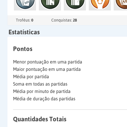
Troféus:
0
Conquistas:
28
Estatísticas
Pontos
Menor pontuação em uma partida
Maior pontuação em uma partida
Média por partida
Soma em todas as partidas
Média por minuto de partida
Média de duração das partidas
Quantidades Totais