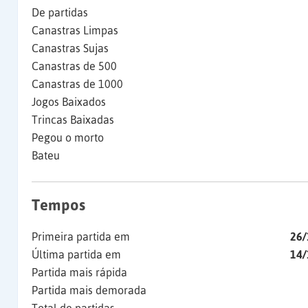
De partidas
Canastras Limpas
Canastras Sujas
Canastras de 500
Canastras de 1000
Jogos Baixados
Trincas Baixadas
Pegou o morto
Bateu
Tempos
Primeira partida em
26/
Última partida em
14/
Partida mais rápida
Partida mais demorada