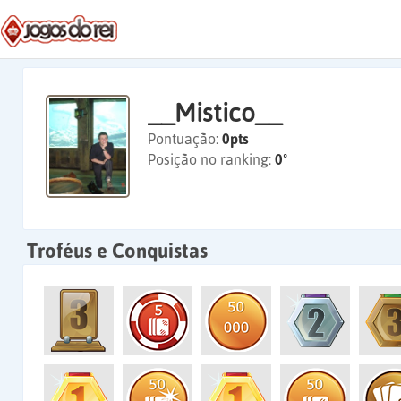
__Mistico__
Pontuação:
0pts
Posição no ranking:
0º
Troféus e Conquistas