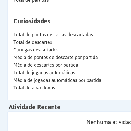
Total de partidas
Curiosidades
Total de pontos de cartas descartadas
Total de descartes
Curingas descartados
Média de pontos de descarte por partida
Média de descartes por partida
Total de jogadas automáticas
Média de jogadas automáticas por partida
Total de abandonos
Atividade Recente
Nenhuma atividad