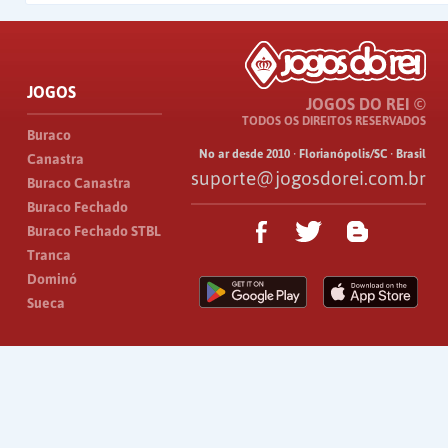
JOGOS
JOGOS DO REI ©
TODOS OS DIREITOS RESERVADOS
Buraco
No ar desde 2010 · Florianópolis/SC · Brasil
Canastra
suporte@jogosdorei.com.br
Buraco Canastra
Buraco Fechado
Buraco Fechado STBL
Tranca
Dominó
Sueca