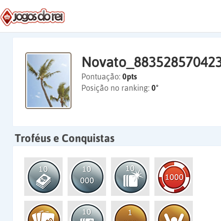
Novato_88352857042
Pontuação:
0pts
Posição no ranking:
0º
Troféus e Conquistas