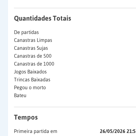
Quantidades Totais
De partidas
Canastras Limpas
Canastras Sujas
Canastras de 500
Canastras de 1000
Jogos Baixados
Trincas Baixadas
Pegou o morto
Bateu
Tempos
Primeira partida em
26/05/2026 21:5